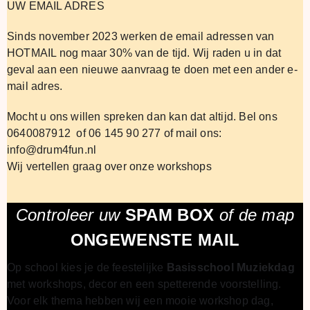
UW EMAIL ADRES
Sinds november 2023 werken de email adressen van
HOTMAIL nog maar 30% van de tijd. Wij raden u in dat
geval aan een nieuwe aanvraag te doen met een ander e-
mail adres.
Mocht u ons willen spreken dan kan dat altijd. Bel ons
0640087912 of 06 145 90 277 of mail ons:
info@drum4fun.nl
Wij vertellen graag over onze workshops
Controleer uw
SPAM BOX
of de map
ONGEWENSTE MAIL
Op school kies je de feestelijke
Basisschool Muziekdag
met workshops, decor en een spetterende voorstelling.
Voor elk thema hebben wij een mooie workshop dag,