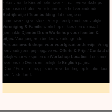
zeker voor de
Kinderboekenweek creatieve workshops
voor basisscholen.
Voor teams is er het verbindende
Bedrijfsuitje / Teambuilding
dat energie en
samenwerking versterkt. Vier je feestje met een vrolijke
Vereniging & Familie
workshop of kies een op maat
gemaakte
Djembe Drum Workshop voor feesten &
uitjes
. V
oor jongeren bieden we uitdagende
Percussieworkshops voor voortgezet onderwijs
.
Vraag
eenvoudig een prijsopgave via
Offerte & Prijs / Contact
of
bekijk waar we spelen op
Workshop Locaties
.
Lees meer
over ons op
Over ons
,
bekijk de
English
pagina,
Drum4Fun — ritme, plezier en verbinding, op locatie door
heel Nederland.