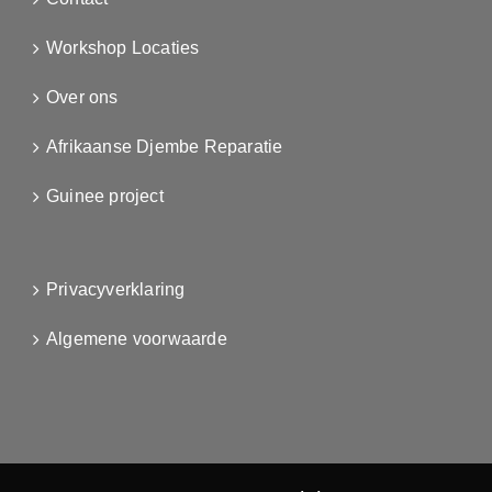
Workshop Locaties
Over ons
Afrikaanse Djembe Reparatie
Guinee project
Privacyverklaring
Algemene voorwaarde